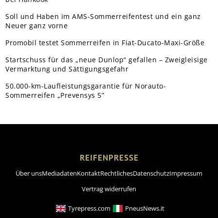
Soll und Haben im AMS-Sommerreifentest und ein ganz
Neuer ganz vorne
Promobil testet Sommerreifen in Fiat-Ducato-Maxi-Größe
Startschuss für das „neue Dunlop“ gefallen – Zweigleisige
Vermarktung und Sättigungsgefahr
50.000-km-Laufleistungsgarantie für Norauto-
Sommerreifen „Prevensys 5”
REIFENPRESSE
Über uns
Mediadaten
Kontakt
Rechtliches
Datenschutz
Impressum
Vertrag widerrufen
Tyrepress.com
PneusNews.it