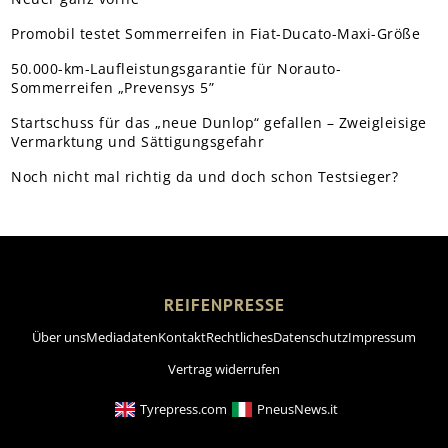
Promobil testet Sommerreifen in Fiat-Ducato-Maxi-Größe
50.000-km-Laufleistungsgarantie für Norauto-
Sommerreifen „Prevensys 5”
Startschuss für das „neue Dunlop“ gefallen – Zweigleisige
Vermarktung und Sättigungsgefahr
Noch nicht mal richtig da und doch schon Testsieger?
REIFENPRESSE
Über uns
Mediadaten
Kontakt
Rechtliches
Datenschutz
Impressum
Vertrag widerrufen
Tyrepress.com
PneusNews.it