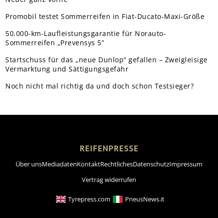
Promobil testet Sommerreifen in Fiat-Ducato-Maxi-Größe
50.000-km-Laufleistungsgarantie für Norauto-
Sommerreifen „Prevensys 5”
Startschuss für das „neue Dunlop“ gefallen – Zweigleisige
Vermarktung und Sättigungsgefahr
Noch nicht mal richtig da und doch schon Testsieger?
REIFENPRESSE
Über uns
Mediadaten
Kontakt
Rechtliches
Datenschutz
Impressum
Vertrag widerrufen
Tyrepress.com
PneusNews.it