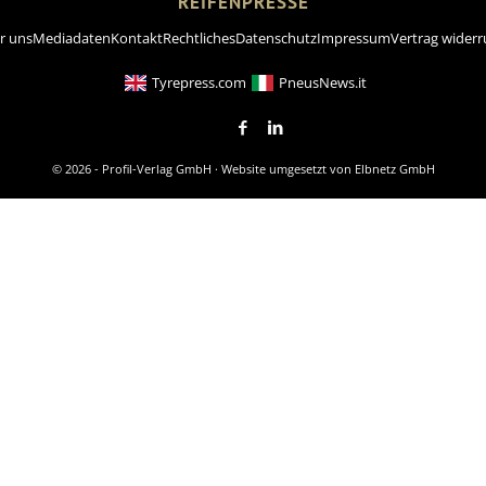
REIFENPRESSE
r uns
Mediadaten
Kontakt
Rechtliches
Datenschutz
Impressum
Vertrag widerr
Tyrepress.com
PneusNews.it
© 2026 - Profil-Verlag GmbH · Website umgesetzt von
Elbnetz GmbH