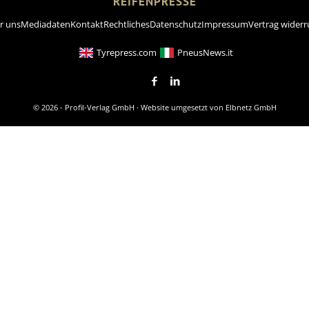
REIFENPRESSE
r uns
Mediadaten
Kontakt
Rechtliches
Datenschutz
Impressum
Vertrag widerr
Tyrepress.com
PneusNews.it
© 2026 - Profil-Verlag GmbH · Website umgesetzt von
Elbnetz GmbH