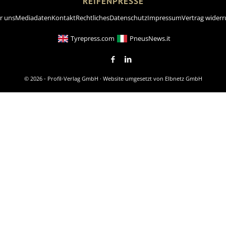
REIFENPRESSE
r uns
Mediadaten
Kontakt
Rechtliches
Datenschutz
Impressum
Vertrag widerr
Tyrepress.com
PneusNews.it
© 2026 - Profil-Verlag GmbH · Website umgesetzt von
Elbnetz GmbH