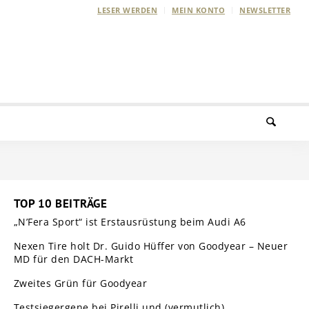
LESER WERDEN
MEIN KONTO
NEWSLETTER
TOP 10 BEITRÄGE
„N’Fera Sport“ ist Erstausrüstung beim Audi A6
Nexen Tire holt Dr. Guido Hüffer von Goodyear – Neuer
MD für den DACH-Markt
Zweites Grün für Goodyear
Testsiegergene bei Pirelli und (vermutlich)