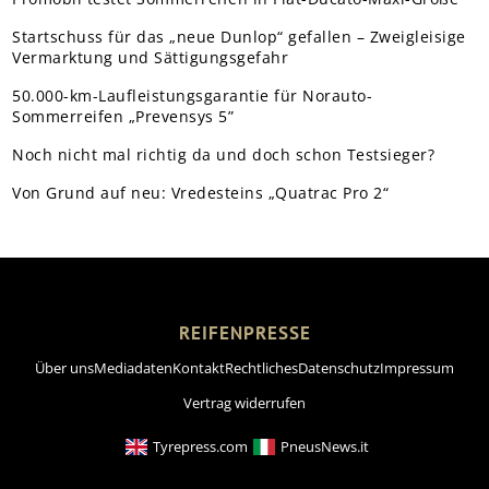
Startschuss für das „neue Dunlop“ gefallen – Zweigleisige
Vermarktung und Sättigungsgefahr
50.000-km-Laufleistungsgarantie für Norauto-
Sommerreifen „Prevensys 5”
Noch nicht mal richtig da und doch schon Testsieger?
Von Grund auf neu: Vredesteins „Quatrac Pro 2“
REIFENPRESSE
Über uns
Mediadaten
Kontakt
Rechtliches
Datenschutz
Impressum
Vertrag widerrufen
Tyrepress.com
PneusNews.it