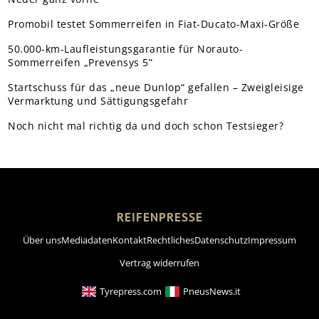
Promobil testet Sommerreifen in Fiat-Ducato-Maxi-Größe
50.000-km-Laufleistungsgarantie für Norauto-
Sommerreifen „Prevensys 5”
Startschuss für das „neue Dunlop“ gefallen – Zweigleisige
Vermarktung und Sättigungsgefahr
Noch nicht mal richtig da und doch schon Testsieger?
REIFENPRESSE
Über uns
Mediadaten
Kontakt
Rechtliches
Datenschutz
Impressum
Vertrag widerrufen
Tyrepress.com
PneusNews.it