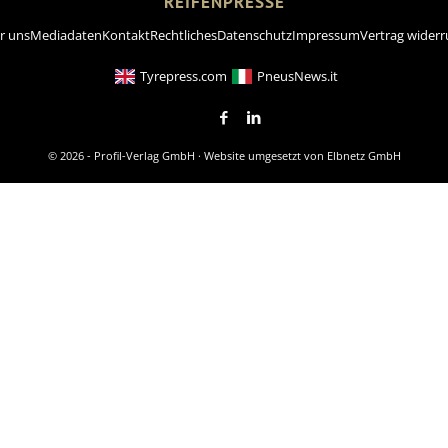
REIFENPRESSE
r uns
Mediadaten
Kontakt
Rechtliches
Datenschutz
Impressum
Vertrag widerr
Tyrepress.com
PneusNews.it
© 2026 - Profil-Verlag GmbH · Website umgesetzt von
Elbnetz GmbH