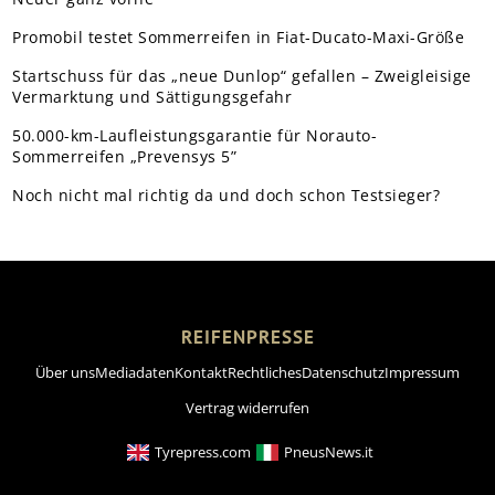
Promobil testet Sommerreifen in Fiat-Ducato-Maxi-Größe
Startschuss für das „neue Dunlop“ gefallen – Zweigleisige
Vermarktung und Sättigungsgefahr
50.000-km-Laufleistungsgarantie für Norauto-
Sommerreifen „Prevensys 5”
Noch nicht mal richtig da und doch schon Testsieger?
REIFENPRESSE
Über uns
Mediadaten
Kontakt
Rechtliches
Datenschutz
Impressum
Vertrag widerrufen
Tyrepress.com
PneusNews.it