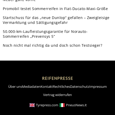
Promobil testet Sommerreifen in Fiat-Ducato-Maxi-Größe
Startschuss für das „neue Dunlop“ gefallen – Zweigleisige
Vermarktung und Sättigungsgefahr
50.000-km-Laufleistungsgarantie für Norauto-
Sommerreifen „Prevensys 5”
Noch nicht mal richtig da und doch schon Testsieger?
REIFENPRESSE
Über uns
Mediadaten
Kontakt
Rechtliches
Datenschutz
Impressum
Vertrag widerrufen
Tyrepress.com
PneusNews.it