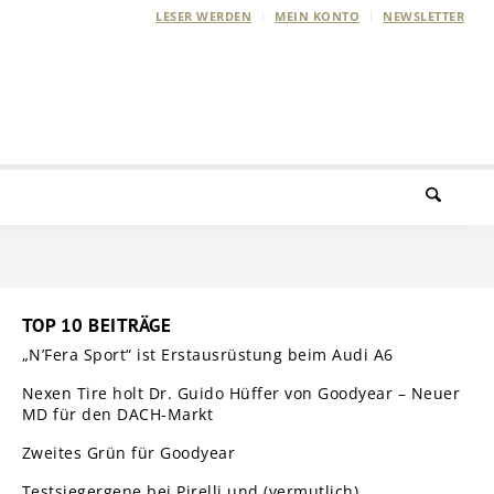
LESER WERDEN
MEIN KONTO
NEWSLETTER
TOP 10 BEITRÄGE
„N’Fera Sport“ ist Erstausrüstung beim Audi A6
Nexen Tire holt Dr. Guido Hüffer von Goodyear – Neuer
MD für den DACH-Markt
Zweites Grün für Goodyear
Testsiegergene bei Pirelli und (vermutlich)