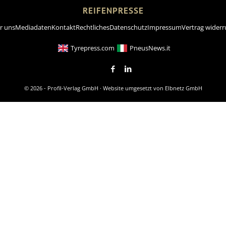
REIFENPRESSE
r uns
Mediadaten
Kontakt
Rechtliches
Datenschutz
Impressum
Vertrag widerr
Tyrepress.com
PneusNews.it
© 2026 - Profil-Verlag GmbH · Website umgesetzt von
Elbnetz GmbH