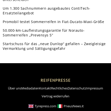
Um 1.300 Sachnummern ausgebautes ContiTech-
Ersatzteilangebot
Promobil testet Sommerreifen in Fiat-Ducato-Maxi-Größe
50.000-km-Laufleistungsgarantie für Norauto-
Sommerreifen „Prevensys 5”
Startschuss für das „neue Dunlop“ gefallen – Zweigleisige
Vermarktung und Sättigungsgefahr
REIFENPRESSE
Über uns
Mediadaten
Kontakt
Rechtliches
Datenschutz
Impressum
Vertrag widerrufen
Tyrepress.com
PneusNews.it