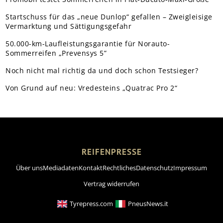
Startschuss für das „neue Dunlop“ gefallen – Zweigleisige
Vermarktung und Sättigungsgefahr
50.000-km-Laufleistungsgarantie für Norauto-
Sommerreifen „Prevensys 5”
Noch nicht mal richtig da und doch schon Testsieger?
Von Grund auf neu: Vredesteins „Quatrac Pro 2“
REIFENPRESSE
Über uns
Mediadaten
Kontakt
Rechtliches
Datenschutz
Impressum
Vertrag widerrufen
Tyrepress.com
PneusNews.it