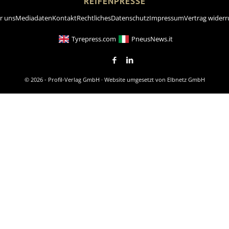
REIFENPRESSE
r uns
Mediadaten
Kontakt
Rechtliches
Datenschutz
Impressum
Vertrag widerr
Tyrepress.com
PneusNews.it
© 2026 - Profil-Verlag GmbH · Website umgesetzt von
Elbnetz GmbH