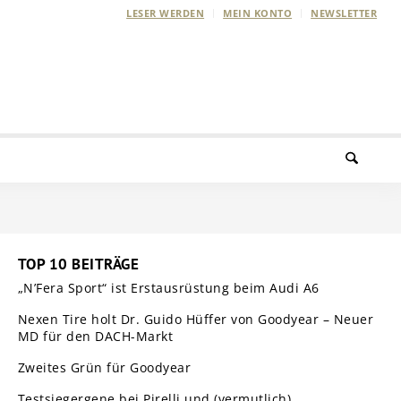
LESER WERDEN
MEIN KONTO
NEWSLETTER
TOP 10 BEITRÄGE
„N’Fera Sport“ ist Erstausrüstung beim Audi A6
Nexen Tire holt Dr. Guido Hüffer von Goodyear – Neuer
MD für den DACH-Markt
Zweites Grün für Goodyear
Testsiegergene bei Pirelli und (vermutlich)