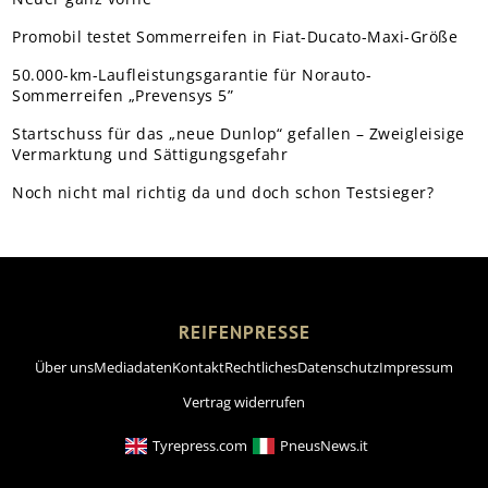
Promobil testet Sommerreifen in Fiat-Ducato-Maxi-Größe
50.000-km-Laufleistungsgarantie für Norauto-
Sommerreifen „Prevensys 5”
Startschuss für das „neue Dunlop“ gefallen – Zweigleisige
Vermarktung und Sättigungsgefahr
Noch nicht mal richtig da und doch schon Testsieger?
REIFENPRESSE
Über uns
Mediadaten
Kontakt
Rechtliches
Datenschutz
Impressum
Vertrag widerrufen
Tyrepress.com
PneusNews.it