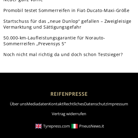
Promobil testet Sommerreifen in Fiat-Ducato-Maxi-Größe
Startschuss für das „neue Dunlop“ gefallen – Zweigleisige
Vermarktung und Sättigungsgefahr
50.000-km-Laufleistungsgarantie für Norauto-
Sommerreifen „Prevensys 5”
Noch nicht mal richtig da und doch schon Testsieger?
REIFENPRESSE
Über uns
Mediadaten
Kontakt
Rechtliches
Datenschutz
Impressum
Vertrag widerrufen
Tyrepress.com
PneusNews.it