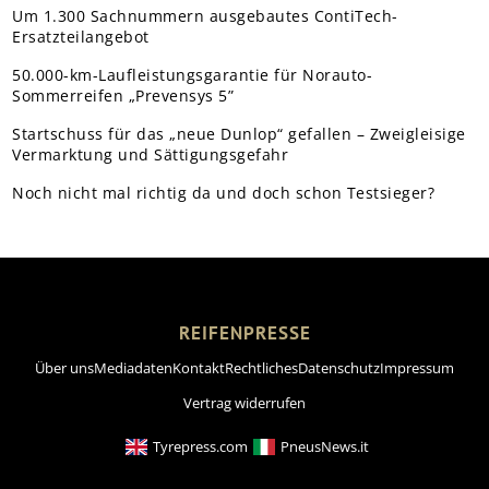
Um 1.300 Sachnummern ausgebautes ContiTech-
Ersatzteilangebot
50.000-km-Laufleistungsgarantie für Norauto-
Sommerreifen „Prevensys 5”
Startschuss für das „neue Dunlop“ gefallen – Zweigleisige
Vermarktung und Sättigungsgefahr
Noch nicht mal richtig da und doch schon Testsieger?
REIFENPRESSE
Über uns
Mediadaten
Kontakt
Rechtliches
Datenschutz
Impressum
Vertrag widerrufen
Tyrepress.com
PneusNews.it