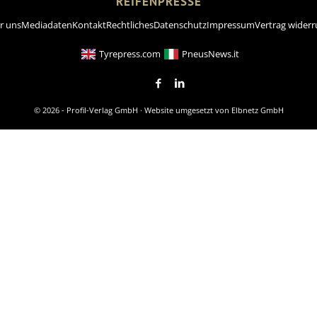
REIFENPRESSE
r uns
Mediadaten
Kontakt
Rechtliches
Datenschutz
Impressum
Vertrag widerr
Tyrepress.com
PneusNews.it
© 2026 - Profil-Verlag GmbH · Website umgesetzt von
Elbnetz GmbH