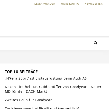
LESER WERDEN
MEIN KONTO
NEWSLETTER
TOP 10 BEITRÄGE
„N’Fera Sport“ ist Erstausrüstung beim Audi A6
Nexen Tire holt Dr. Guido Hüffer von Goodyear – Neuer
MD für den DACH-Markt
Zweites Grün für Goodyear
Testsiegergene bei Pirelli und (vermutlich)