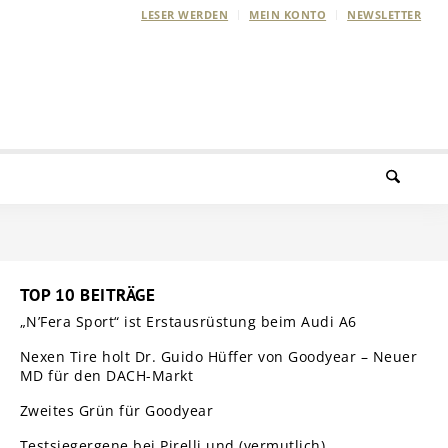
LESER WERDEN
MEIN KONTO
NEWSLETTER
TOP 10 BEITRÄGE
„N’Fera Sport“ ist Erstausrüstung beim Audi A6
Nexen Tire holt Dr. Guido Hüffer von Goodyear – Neuer
MD für den DACH-Markt
Zweites Grün für Goodyear
Testsiegergene bei Pirelli und (vermutlich)