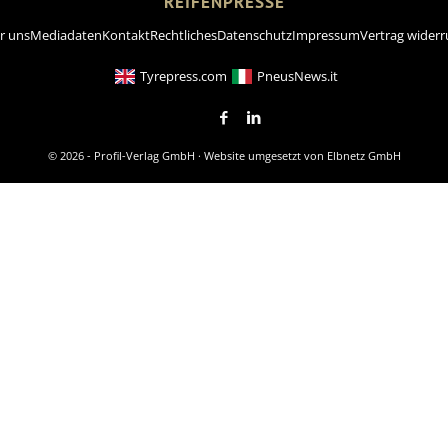
REIFENPRESSE
r uns
Mediadaten
Kontakt
Rechtliches
Datenschutz
Impressum
Vertrag widerr
Tyrepress.com
PneusNews.it
© 2026 - Profil-Verlag GmbH · Website umgesetzt von
Elbnetz GmbH