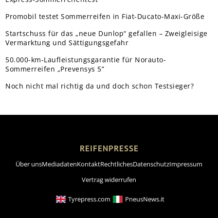
Promobil testet Sommerreifen in Fiat-Ducato-Maxi-Größe
Startschuss für das „neue Dunlop“ gefallen – Zweigleisige
Vermarktung und Sättigungsgefahr
50.000-km-Laufleistungsgarantie für Norauto-
Sommerreifen „Prevensys 5”
Noch nicht mal richtig da und doch schon Testsieger?
REIFENPRESSE
Über uns
Mediadaten
Kontakt
Rechtliches
Datenschutz
Impressum
Vertrag widerrufen
Tyrepress.com
PneusNews.it