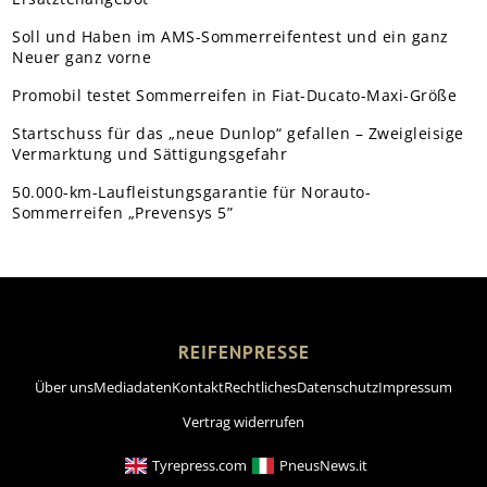
Soll und Haben im AMS-Sommerreifentest und ein ganz
Neuer ganz vorne
Promobil testet Sommerreifen in Fiat-Ducato-Maxi-Größe
Startschuss für das „neue Dunlop“ gefallen – Zweigleisige
Vermarktung und Sättigungsgefahr
50.000-km-Laufleistungsgarantie für Norauto-
Sommerreifen „Prevensys 5”
REIFENPRESSE
Über uns
Mediadaten
Kontakt
Rechtliches
Datenschutz
Impressum
Vertrag widerrufen
Tyrepress.com
PneusNews.it