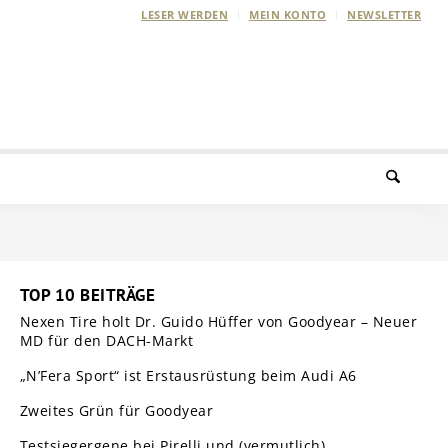
LESER WERDEN
MEIN KONTO
NEWSLETTER
TOP 10 BEITRÄGE
Nexen Tire holt Dr. Guido Hüffer von Goodyear – Neuer
MD für den DACH-Markt
„N’Fera Sport“ ist Erstausrüstung beim Audi A6
Zweites Grün für Goodyear
Testsiegergene bei Pirelli und (vermutlich)