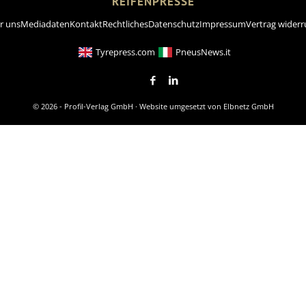
REIFENPRESSE
r uns
Mediadaten
Kontakt
Rechtliches
Datenschutz
Impressum
Vertrag widerr
Tyrepress.com
PneusNews.it
© 2026 - Profil-Verlag GmbH · Website umgesetzt von
Elbnetz GmbH