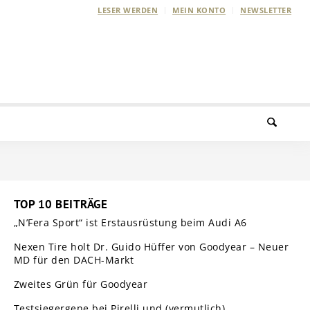
LESER WERDEN
MEIN KONTO
NEWSLETTER
TOP 10 BEITRÄGE
„N’Fera Sport“ ist Erstausrüstung beim Audi A6
Nexen Tire holt Dr. Guido Hüffer von Goodyear – Neuer
MD für den DACH-Markt
Zweites Grün für Goodyear
Testsiegergene bei Pirelli und (vermutlich)