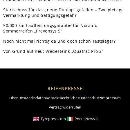
Startschuss für das „neue Dunlop“ gefallen – Zweigleisige
Vermarktung und Sättigungsgefahr
50.000-km-Laufleistungsgarantie für Norauto-
Sommerreifen „Prevensys 5”
Noch nicht mal richtig da und doch schon Testsieger?
Von Grund auf neu: Vredesteins „Quatrac Pro 2“
REIFENPRESSE
Über uns
Mediadaten
Kontakt
Rechtliches
Datenschutz
Impressum
Vertrag widerrufen
Tyrepress.com
PneusNews.it