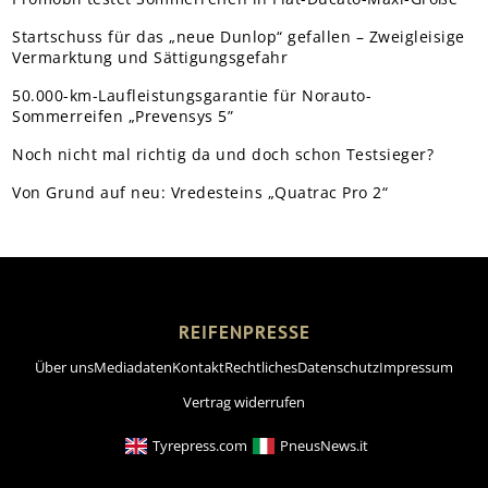
Startschuss für das „neue Dunlop“ gefallen – Zweigleisige
Vermarktung und Sättigungsgefahr
50.000-km-Laufleistungsgarantie für Norauto-
Sommerreifen „Prevensys 5”
Noch nicht mal richtig da und doch schon Testsieger?
Von Grund auf neu: Vredesteins „Quatrac Pro 2“
REIFENPRESSE
Über uns
Mediadaten
Kontakt
Rechtliches
Datenschutz
Impressum
Vertrag widerrufen
Tyrepress.com
PneusNews.it