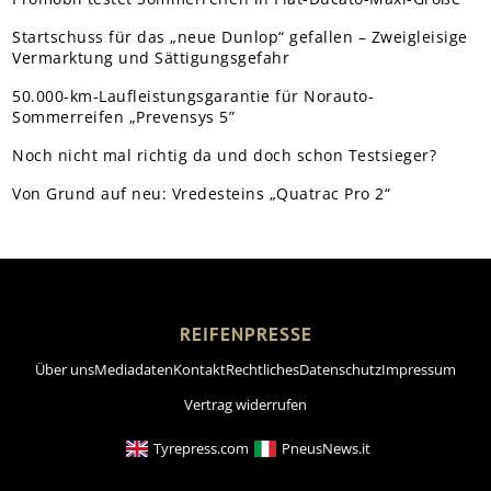
Startschuss für das „neue Dunlop“ gefallen – Zweigleisige
Vermarktung und Sättigungsgefahr
50.000-km-Laufleistungsgarantie für Norauto-
Sommerreifen „Prevensys 5”
Noch nicht mal richtig da und doch schon Testsieger?
Von Grund auf neu: Vredesteins „Quatrac Pro 2“
REIFENPRESSE
Über uns
Mediadaten
Kontakt
Rechtliches
Datenschutz
Impressum
Vertrag widerrufen
Tyrepress.com
PneusNews.it