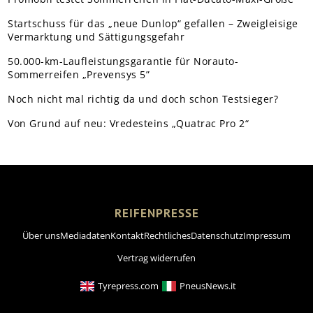
Startschuss für das „neue Dunlop“ gefallen – Zweigleisige
Vermarktung und Sättigungsgefahr
50.000-km-Laufleistungsgarantie für Norauto-
Sommerreifen „Prevensys 5”
Noch nicht mal richtig da und doch schon Testsieger?
Von Grund auf neu: Vredesteins „Quatrac Pro 2“
REIFENPRESSE
Über uns
Mediadaten
Kontakt
Rechtliches
Datenschutz
Impressum
Vertrag widerrufen
Tyrepress.com
PneusNews.it