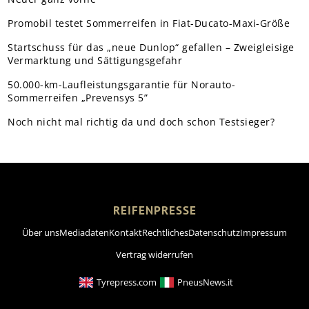
Promobil testet Sommerreifen in Fiat-Ducato-Maxi-Größe
Startschuss für das „neue Dunlop“ gefallen – Zweigleisige
Vermarktung und Sättigungsgefahr
50.000-km-Laufleistungsgarantie für Norauto-
Sommerreifen „Prevensys 5”
Noch nicht mal richtig da und doch schon Testsieger?
REIFENPRESSE
Über uns
Mediadaten
Kontakt
Rechtliches
Datenschutz
Impressum
Vertrag widerrufen
Tyrepress.com
PneusNews.it