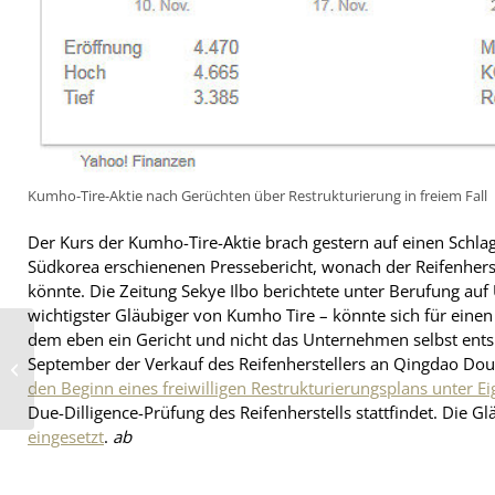
Kumho-Tire-Aktie nach Gerüchten über Restrukturierung in freiem Fall
Der Kurs der Kumho-Tire-Aktie brach gestern auf einen Schlag
Südkorea erschienenen Pressebericht, wonach der Reifenher
könnte. Die Zeitung Sekye Ilbo berichtete unter Berufung a
wichtigster Gläubiger von Kumho Tire – könnte sich für einen
dem eben ein Gericht und nicht das Unternehmen selbst ent
ZF-VV Sommer verliert
September der Verkauf des Reifenherstellers an Qingdao Doub
„Machtkampf“ gegen
Eigentümer
den Beginn eines freiwilligen Restrukturierungsplans unter E
Due-Dilligence-Prüfung des Reifenherstells stattfindet. Die G
eingesetzt
.
ab